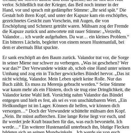
verlor. Schließlich trat der Krieger, das Beil noch immer in der
Hand, vor und sprach mit gedämpfter Stimme: „Ihr seid spät.“ Die
Gestalt hob ihren Kopf, und unter der Kapuze kam ein erschöpftes,
gezeichnetes Gesicht zum Vorschein, mit Augen, die von
Erschöpfung und Schmerz getrübt waren. Mühsam zog der Fremde
die Kapuze zurück und antwortete mit rauer Stimme: „Verzeiht,
Valandor… ich wurde aufgehalten. Da war… ein kleines Problem.“
Ein bitteres Lächeln, begleitet von einem neuen Hustenanfall, bei
dem er abermals Blut spuckte.
Er sank erschöpft an den Baum zurück. Valandor trat vor, die Sorge
in seiner Miene nur schwer zu verbergen. „Was ist geschehen? Wer
war das?“ Der Verwundete winkte ab, schob eine Hand unter seinen
Umhang und zog ein in Tücher gewickeltes Bündel hervor. „Das ist
nicht wichtig, Valandor. Mein Leben spielt keine Rolle. Nur das
Buch zählt. Es muss zu Merenja gebracht werden.“ Seine Stimme
war kaum mehr als ein Flüstern, doch sie trug eine Dringlichkeit, die
Valandor keine Wahl ließ. Vorsichtig nahm Valandor das Bündel
entgegen und hielt es fest, als sei es von unschätzbarem Wert. „Ein
Heilkundiger ist im Lager. Können dir helfen, wir können dich
versorgen…“ Doch der Verwundete schüttelte mühsam den Kopf.
„Nein. Ihr müsst aufbrechen. Eine lange Reise liegt vor euch, und
ihr werdet jede Kraft brauchen für das, was euch bevorsteht. Ich
werde…“ Ein weiterer Hustenanfall unterbrach ihn, blutige Flecken
bildeten sich an seinen Mundwinkeln. „Ich werde sie von euch