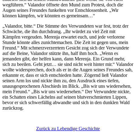
wegführen.“ Valandor öffnete den Mund zum Protest, doch die
Augen seines Freundes funkelten vor Entschlossenheit. „Wir
können kämpfen, wir könnten es gemeinsam…“
„Valandor, bitte.“ Die Stimme des Verwundeten war fest, trotz der
Schwäche, die ihn durchdrang. „Ihr würdet zu viel Zeit mit
Kämpfen vergeuden. Merenja erwartet euch, und jede verlorene
Stunde könnte alles zunichtemachen. Die Zeit ist gegen uns, mein
Freund.“ Mit schmerzverzerrtem Gesicht zog sich der Verwundete
auf die Beine, Valandor stützte ihn, half ihm hoch. „Wenn es
jemanden gibt, der helfen kann, dann Merenja. Ein Grund mehr,
sich zu beeilen. Geht jetzt… sie sind nicht weit hinter mir.“ Valandor
wollte widersprechen, doch als er in die Augen seines Freundes sah,
erkannte er, dass er sich entschieden hatte. Zögernd ließ Valandor
seinen Arm los und nickte ihm zu, den Ausdruck eines tiefen,
unausgesprochenen Abschieds im Blick. „Bis wir uns wiedersehen,
mein Freund.“ „Bis wir uns wiedersehen.“ Der Verwundete nickte,
ein Schatten eines Lächelns auf seinen blutverschmierten Lippen,
bevor er sich schwerfällig abwandte und sich in den dunklen Wald
zurückzog.
Zurück zu Lebendige Geschichte