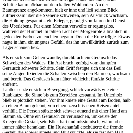
Schritte kaum hörbar auf dem kalten Waldboden. An der
Baumgrenze angekommen, hielt er inne und ließ seinen Blick
aufmerksam über die Szenerie schweifen, sein Ausdruck wachsam,
die Haltung gespannt – ein Krieger, geprägt von Jahren im Dienst
des Überlebens. Für einen Moment verweilte er regungslos,
während der Himmel im fahlen Licht der Morgenröte allmählich in
gedeckten Farben zu leuchten begann. Doch die Ruhe trügte. Etwas
nagte in ihm, ein ungutes Gefühl, das ihn unwillkürlich zurück zum
Lager schauen ließ.
Als er sich zum Gehen wandte, durchbrach ein Geräusch das
Schweigen des Waldes: Ein Ast brach, gefolgt vom dumpfen
Geräusch schwerer Schritte. Sein Griff festigte sich um das Beil,
seine Augen fixierten die Schatten zwischen den Bäumen, wachsam
und bereit. Das Geräusch kam näher, vielleicht fünfzig Schritte
entfernt.
Lautlos setzte er sich in Bewegung, schlich vorwärts wie eine
Raubkatze, die Sinne bis zum Zerreißen gespannt. Im Unterholz
blieb er plötzlich stehen. Vor ihm kniete eine Gestalt am Boden, halb
an einen Baum gelehnt, von einem zerschlissenen Reisemantel
verhüllt. Die Person stützte sich schwer atmend mit einer Hand am
Stamm ab. Ohne ein Geräusch zu verursachen, umkreiste der
Krieger die Gestalt, sein Blick hart und misstrauisch, während er
immer näher herankam. Ein Hustenanfall erschütterte die fremde
Gestalt, die schwer atmete und Blut spuckte, als sie fast den Halt