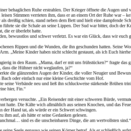
einer behaglichen Ruhe erstrahlen. Der Krieger öffnete die Augen und 
 leisen Stimmen verrieten ihm, dass er an einem Ort der Ruhe war – kei
ter als dreißig schien, stand neben dem Bett und hielt eine dampfende 
am führte sie die Schale an seine Lippen. Der Sud war bitter, doch der
die er überlebt hatte.
, bewusstlos und schwer verletzt. Es war ein Glück, dass wir euch ge
brochenen Rippen und die Wunden, die ihn geschunden hatten. Seine W
Arm. „Meine Kinder haben nicht schlecht gestaunt, als ich Euch hierher
ugierig in den Raum. „Mama, darf er mit uns frühstücken?“ fragte das gr
, dass die Hühner nicht weglaufen, ja?“
erkte die glänzenden Augen der Kinder, die voller Neugier und Bewunde
m Bach oder einfach nur eine kleine Geschichte vom Hof.
e seine Verbände neu und ließ ihn schluckweise stärkende Brühen trinke
ne hier, Fin.“
u verbergen versuchte. „Ein Reisender mit einer schweren Bürde, vermute
nt hatte. Die Kälte wich allmählich aus seinen Knochen, und das Feuer 
in der Hand tat, als würde er ein Schwert schwingen.
u ihm auf, als hätte er seine Gedanken gelesen.
„Manchmal… sind es die unscheinbaren Dinge, die am wertvollsten sind.“
eine Seele genauso wie seinen Körper betraf. Als er schließlich aufst