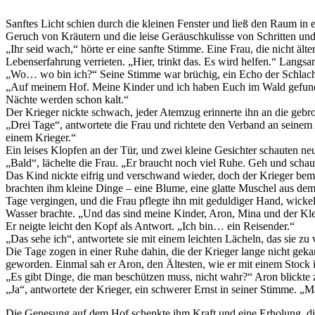
Sanftes Licht schien durch die kleinen Fenster und ließ den Raum in 
Geruch von Kräutern und die leise Geräuschkulisse von Schritten und
„Ihr seid wach,“ hörte er eine sanfte Stimme. Eine Frau, die nicht äl
Lebenserfahrung verrieten. „Hier, trinkt das. Es wird helfen.“ Langs
„Wo… wo bin ich?“ Seine Stimme war brüchig, ein Echo der Schlacht, 
„Auf meinem Hof. Meine Kinder und ich haben Euch im Wald gefunden
Nächte werden schon kalt.“
Der Krieger nickte schwach, jeder Atemzug erinnerte ihn an die ge
„Drei Tage“, antwortete die Frau und richtete den Verband an seinem 
einem Krieger.“
Ein leises Klopfen an der Tür, und zwei kleine Gesichter schauten ne
„Bald“, lächelte die Frau. „Er braucht noch viel Ruhe. Geh und schau
Das Kind nickte eifrig und verschwand wieder, doch der Krieger bem
brachten ihm kleine Dinge – eine Blume, eine glatte Muschel aus de
Tage vergingen, und die Frau pflegte ihn mit geduldiger Hand, wickelt
Wasser brachte. „Und das sind meine Kinder, Aron, Mina und der Klei
Er neigte leicht den Kopf als Antwort. „Ich bin… ein Reisender.“
„Das sehe ich“, antwortete sie mit einem leichten Lächeln, das sie z
Die Tage zogen in einer Ruhe dahin, die der Krieger lange nicht gekan
geworden. Einmal sah er Aron, den Ältesten, wie er mit einem Stock 
„Es gibt Dinge, die man beschützen muss, nicht wahr?“ Aron blickte z
„Ja“, antwortete der Krieger, ein schwerer Ernst in seiner Stimme. 
Die Genesung auf dem Hof schenkte ihm Kraft und eine Erholung, die s