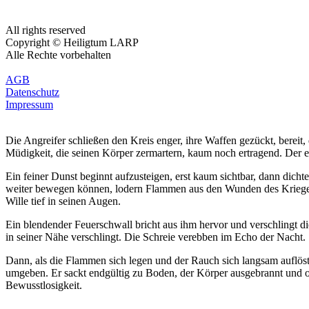
All rights reserved
Copyright © Heiligtum LARP
Alle Rechte vorbehalten
AGB
Datenschutz
Impressum
Die Angreifer schließen den Kreis enger, ihre Waffen gezückt, bereit
Müdigkeit, die seinen Körper zermartern, kaum noch ertragend. Der erst
Ein feiner Dunst beginnt aufzusteigen, erst kaum sichtbar, dann dicht
weiter bewegen können, lodern Flammen aus den Wunden des Kriegers, l
Wille tief in seinen Augen.
Ein blendender Feuerschwall bricht aus ihm hervor und verschlingt die
in seiner Nähe verschlingt. Die Schreie verebben im Echo der Nacht.
Dann, als die Flammen sich legen und der Rauch sich langsam auflöst,
umgeben. Er sackt endgültig zu Boden, der Körper ausgebrannt und ohne
Bewusstlosigkeit.