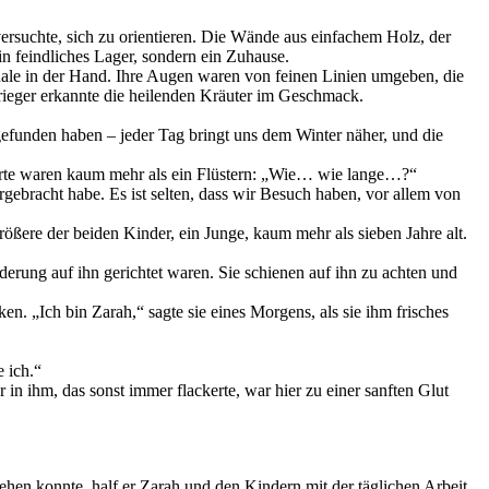
versuchte, sich zu orientieren. Die Wände aus einfachem Holz, der
n feindliches Lager, sondern ein Zuhause.
Schale in der Hand. Ihre Augen waren von feinen Linien umgeben, die
 Krieger erkannte die heilenden Kräuter im Geschmack.
funden haben – jeder Tag bringt uns dem Winter näher, und die
orte waren kaum mehr als ein Flüstern: „Wie… wie lange…?“
gebracht habe. Es ist selten, dass wir Besuch haben, vor allem von
ößere der beiden Kinder, ein Junge, kaum mehr als sieben Jahre alt.
rung auf ihn gerichtet waren. Sie schienen auf ihn zu achten und
n. „Ich bin Zarah,“ sagte sie eines Morgens, als sie ihm frisches
 ich.“
in ihm, das sonst immer flackerte, war hier zu einer sanften Glut
ehen konnte, half er Zarah und den Kindern mit der täglichen Arbeit,